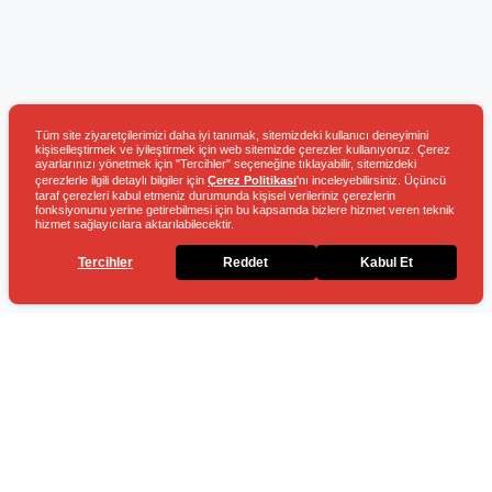
Tüm site ziyaretçilerimizi daha iyi tanımak, sitemizdeki kullanıcı deneyimini
kişiselleştirmek ve iyileştirmek için web sitemizde çerezler kullanıyoruz. Çerez
ayarlarınızı yönetmek için "Tercihler" seçeneğine tıklayabilir, sitemizdeki
çerezlerle ilgili detaylı bilgiler için
Çerez Politikası
'nı inceleyebilirsiniz. Üçüncü
taraf çerezleri kabul etmeniz durumunda kişisel verileriniz çerezlerin
fonksiyonunu yerine getirebilmesi için bu kapsamda bizlere hizmet veren teknik
hizmet sağlayıcılara aktarılabilecektir.
Tercihler
Reddet
Kabul Et